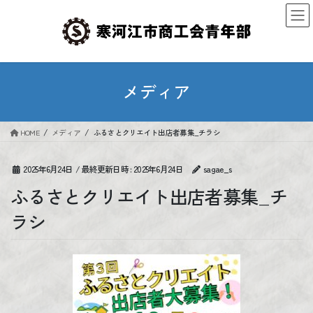
コ
ナ
ン
ビ
テ
ゲ
ン
ー
ツ
シ
へ
ョ
メディア
ス
ン
キ
に
ッ
移
HOME
メディア
ふるさとクリエイト出店者募集_チラシ
プ
動
2025年6月24日
/ 最終更新日時 :
2025年6月24日
sagae_s
ふるさとクリエイト出店者募集_チ
ラシ