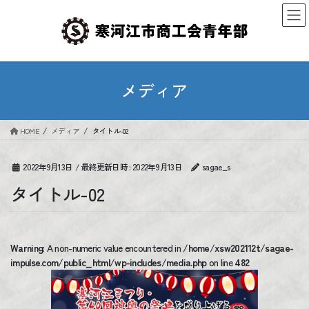
コ
ナ
ン
ビ
テ
ゲ
ン
ー
ツ
シ
へ
ョ
メディア
ス
ン
キ
に
ッ
移
HOME
メディア
タイトル-02
プ
動
2022年9月13日
/ 最終更新日時 :
2022年9月13日
sagae_s
タイトル-02
Warning
: A non-numeric value encountered in
/home/xsw202112t/sagae-
impulse.com/public_html/wp-includes/media.php
on line
482