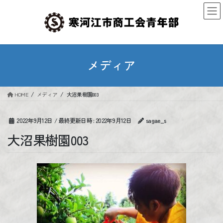
コ
ナ
ン
ビ
テ
ゲ
ン
ー
ツ
シ
へ
ョ
メディア
ス
ン
キ
に
ッ
移
HOME
メディア
大沼果樹園003
プ
動
2022年9月12日
/ 最終更新日時 :
2022年9月12日
sagae_s
大沼果樹園003