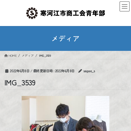
コ
ナ
ン
ビ
テ
ゲ
ン
ー
ツ
シ
へ
ョ
メディア
ス
ン
キ
に
ッ
移
HOME
メディア
IMG_3539
プ
動
2022年6月8日
/ 最終更新日時 :
2022年6月8日
sagae_s
IMG_3539