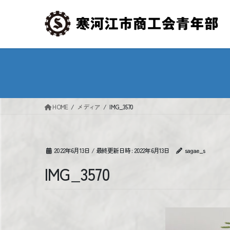
コ
ナ
ン
ビ
テ
ゲ
ン
ー
ツ
シ
へ
ョ
ス
ン
キ
に
ッ
移
HOME
メディア
IMG_3570
プ
動
2022年6月13日
/ 最終更新日時 :
2022年6月13日
sagae_s
IMG_3570