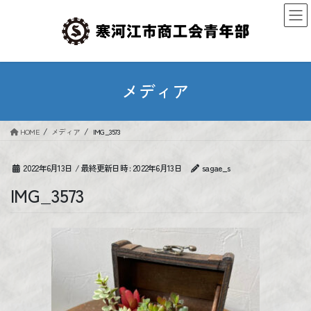
コ
ナ
ン
ビ
テ
ゲ
ン
ー
ツ
シ
へ
ョ
メディア
ス
ン
キ
に
ッ
移
HOME
メディア
IMG_3573
プ
動
2022年6月13日
/ 最終更新日時 :
2022年6月13日
sagae_s
IMG_3573