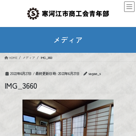
コ
ナ
ン
ビ
テ
ゲ
ン
ー
ツ
シ
へ
ョ
メディア
ス
ン
キ
に
ッ
移
HOME
メディア
IMG_3660
プ
動
2022年6月27日
/ 最終更新日時 :
2022年6月27日
sagae_s
IMG_3660