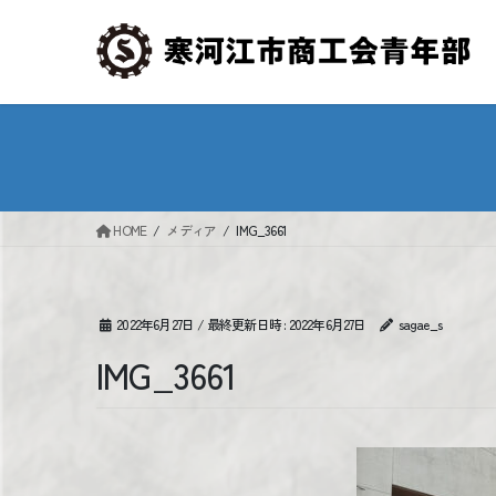
コ
ナ
ン
ビ
テ
ゲ
ン
ー
ツ
シ
へ
ョ
ス
ン
キ
に
ッ
移
HOME
メディア
IMG_3661
プ
動
2022年6月27日
/ 最終更新日時 :
2022年6月27日
sagae_s
IMG_3661