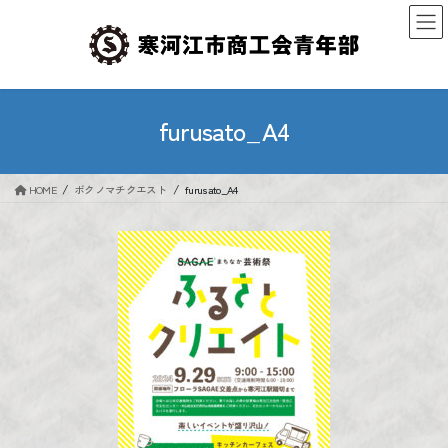
コ
ナ
ン
ビ
テ
ゲ
ン
ー
ツ
シ
へ
ョ
furusato_A4
ス
ン
キ
に
ッ
移
HOME
ボクノマチクエスト
furusato_A4
プ
動